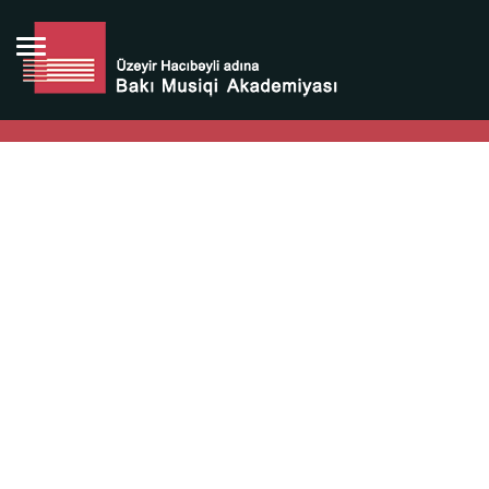
Bütün bunlara görə Üzeyir Hacıbəyovun yaradıcılığı
Azərbaycan xalqının milli sərvətidir.
Üzeyir Hacıbəyov şəxsiyyəti Azərbaycan xalqının iftixarı,
bizim milli iftixarımızdır.
Heydər Əliyev