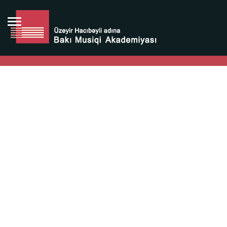
Bütün bunlara görə Üzeyir Hacıbəyovun yaradıcılığı
Azərbaycan xalqının milli sərvətidir.
Üzeyir Hacıbəyov şəxsiyyəti Azərbaycan xalqının iftixarı,
bizim milli iftixarımızdır.
Heydər Əliyev