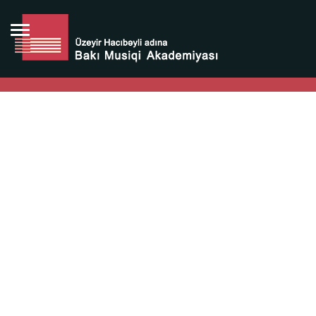
Bütün bunlara görə Üzeyir Hacıbəyovun yaradıcılığı
Azərbaycan xalqının milli sərvətidir.
Üzeyir Hacıbəyov şəxsiyyəti Azərbaycan xalqının iftixarı,
bizim milli iftixarımızdır.
Heydər Əliyev