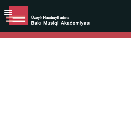
Bütün bunlara görə Üzeyir Hacıbəyovun yaradıcılığı
Azərbaycan xalqının milli sərvətidir.
Üzeyir Hacıbəyov şəxsiyyəti Azərbaycan xalqının iftixarı,
bizim milli iftixarımızdır.
Heydər Əliyev