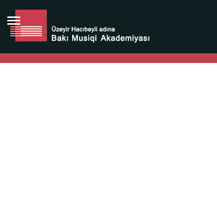
Bütün bunlara görə Üzeyir Hacıbəyovun yaradıcılığı
Azərbaycan xalqının milli sərvətidir.
Üzeyir Hacıbəyov şəxsiyyəti Azərbaycan xalqının iftixarı,
bizim milli iftixarımızdır.
Heydər Əliyev