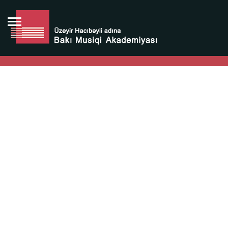
Bütün bunlara görə Üzeyir Hacıbəyovun yaradıcılığı
Azərbaycan xalqının milli sərvətidir.
Üzeyir Hacıbəyov şəxsiyyəti Azərbaycan xalqının iftixarı,
bizim milli iftixarımızdır.
Heydər Əliyev