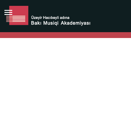
Bütün bunlara görə Üzeyir Hacıbəyovun yaradıcılığı
Azərbaycan xalqının milli sərvətidir.
Üzeyir Hacıbəyov şəxsiyyəti Azərbaycan xalqının iftixarı,
bizim milli iftixarımızdır.
Heydər Əliyev