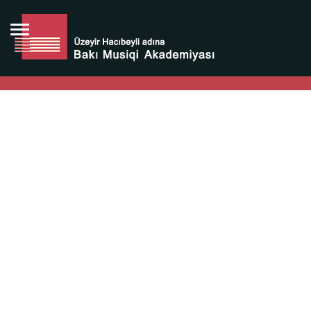
Bütün bunlara görə Üzeyir Hacıbəyovun yaradıcılığı
Azərbaycan xalqının milli sərvətidir.
Üzeyir Hacıbəyov şəxsiyyəti Azərbaycan xalqının iftixarı,
bizim milli iftixarımızdır.
Heydər Əliyev