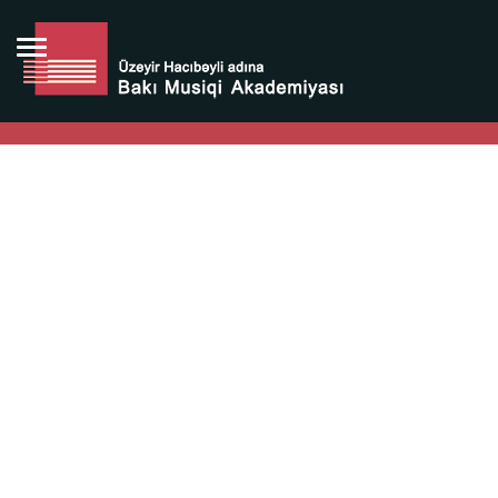
Bütün bunlara görə Üzeyir Hacıbəyovun yaradıcılığı
Azərbaycan xalqının milli sərvətidir.
Üzeyir Hacıbəyov şəxsiyyəti Azərbaycan xalqının iftixarı,
bizim milli iftixarımızdır.
Heydər Əliyev