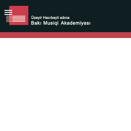
Bütün bunlara görə Üzeyir Hacıbəyovun yaradıcılığı
Azərbaycan xalqının milli sərvətidir.
Üzeyir Hacıbəyov şəxsiyyəti Azərbaycan xalqının iftixarı,
bizim milli iftixarımızdır.
Heydər Əliyev