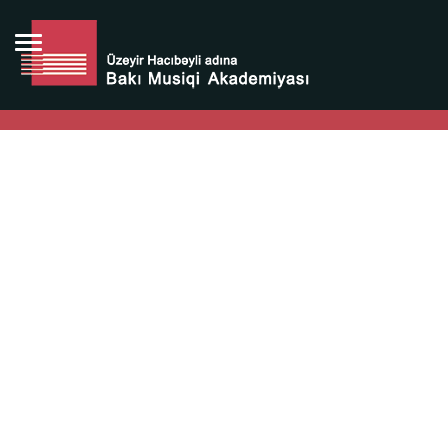
Bütün bunlara görə Üzeyir Hacıbəyovun yaradıcılığı
Azərbaycan xalqının milli sərvətidir.
Üzeyir Hacıbəyov şəxsiyyəti Azərbaycan xalqının iftixarı,
bizim milli iftixarımızdır.
Heydər Əliyev