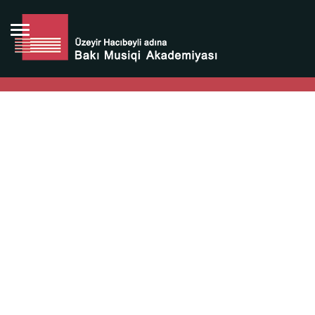
Bütün bunlara görə Üzeyir Hacıbəyovun yaradıcılığı
Azərbaycan xalqının milli sərvətidir.
Üzeyir Hacıbəyov şəxsiyyəti Azərbaycan xalqının iftixarı,
bizim milli iftixarımızdır.
Heydər Əliyev