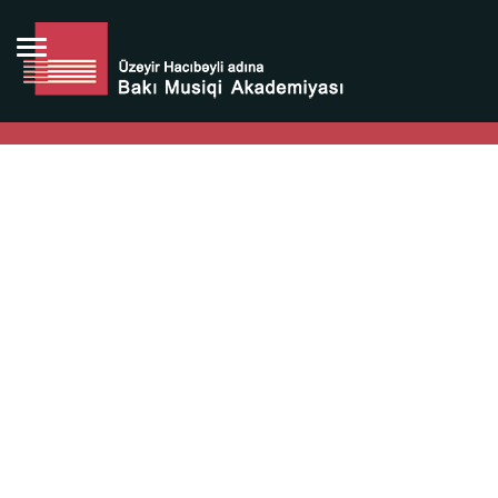
Bütün bunlara görə Üzeyir Hacıbəyovun yaradıcılığı
Azərbaycan xalqının milli sərvətidir.
Üzeyir Hacıbəyov şəxsiyyəti Azərbaycan xalqının iftixarı,
bizim milli iftixarımızdır.
Heydər Əliyev