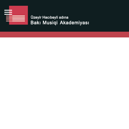
Bütün bunlara görə Üzeyir Hacıbəyovun yaradıcılığı
Azərbaycan xalqının milli sərvətidir.
Üzeyir Hacıbəyov şəxsiyyəti Azərbaycan xalqının iftixarı,
bizim milli iftixarımızdır.
Heydər Əliyev