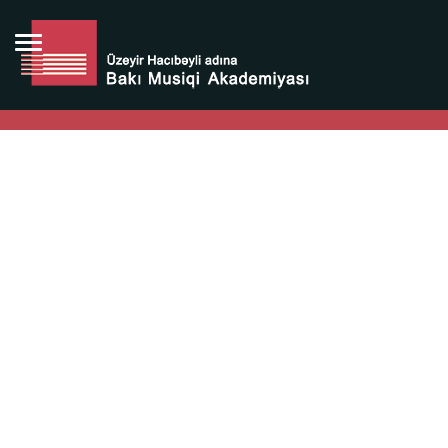
Bütün bunlara görə Üzeyir Hacıbəyovun yaradıcılığı
Azərbaycan xalqının milli sərvətidir.
Üzeyir Hacıbəyov şəxsiyyəti Azərbaycan xalqının iftixarı,
bizim milli iftixarımızdır.
Heydər Əliyev