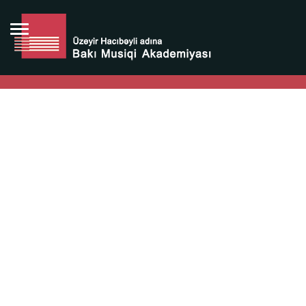
Bütün bunlara görə Üzeyir Hacıbəyovun yaradıcılığı
Azərbaycan xalqının milli sərvətidir.
Üzeyir Hacıbəyov şəxsiyyəti Azərbaycan xalqının iftixarı,
bizim milli iftixarımızdır.
Heydər Əliyev