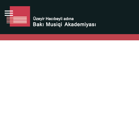
Bütün bunlara görə Üzeyir Hacıbəyovun yaradıcılığı
Azərbaycan xalqının milli sərvətidir.
Üzeyir Hacıbəyov şəxsiyyəti Azərbaycan xalqının iftixarı,
bizim milli iftixarımızdır.
Heydər Əliyev