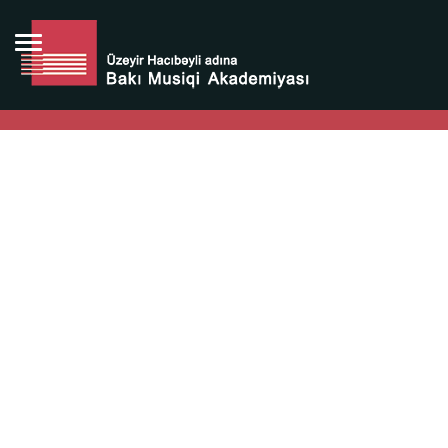
Bütün bunlara görə Üzeyir Hacıbəyovun yaradıcılığı
Azərbaycan xalqının milli sərvətidir.
Üzeyir Hacıbəyov şəxsiyyəti Azərbaycan xalqının iftixarı,
bizim milli iftixarımızdır.
Heydər Əliyev