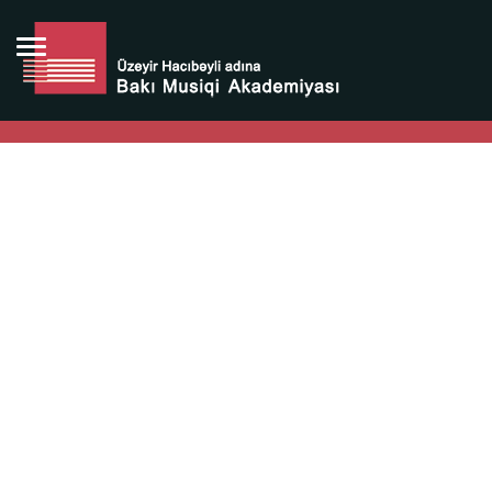
Bütün bunlara görə Üzeyir Hacıbəyovun yaradıcılığı
Azərbaycan xalqının milli sərvətidir.
Üzeyir Hacıbəyov şəxsiyyəti Azərbaycan xalqının iftixarı,
bizim milli iftixarımızdır.
Heydər Əliyev