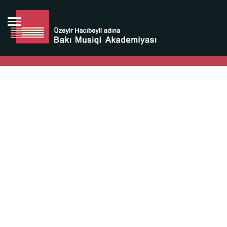
Bütün bunlara görə Üzeyir Hacıbəyovun yaradıcılığı
Azərbaycan xalqının milli sərvətidir.
Üzeyir Hacıbəyov şəxsiyyəti Azərbaycan xalqının iftixarı,
bizim milli iftixarımızdır.
Heydər Əliyev