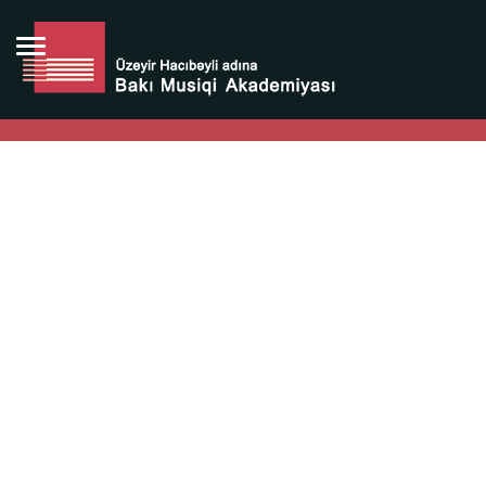
Bütün bunlara görə Üzeyir Hacıbəyovun yaradıcılığı
Azərbaycan xalqının milli sərvətidir.
Üzeyir Hacıbəyov şəxsiyyəti Azərbaycan xalqının iftixarı,
bizim milli iftixarımızdır.
Heydər Əliyev