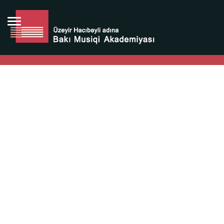
Bütün bunlara görə Üzeyir Hacıbəyovun yaradıcılığı
Azərbaycan xalqının milli sərvətidir.
Üzeyir Hacıbəyov şəxsiyyəti Azərbaycan xalqının iftixarı,
bizim milli iftixarımızdır.
Heydər Əliyev