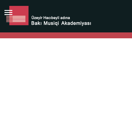
Bütün bunlara görə Üzeyir Hacıbəyovun yaradıcılığı
Azərbaycan xalqının milli sərvətidir.
Üzeyir Hacıbəyov şəxsiyyəti Azərbaycan xalqının iftixarı,
bizim milli iftixarımızdır.
Heydər Əliyev