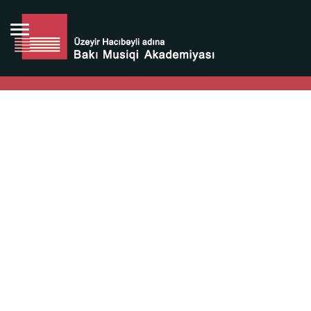
Bütün bunlara görə Üzeyir Hacıbəyovun yaradıcılığı
Azərbaycan xalqının milli sərvətidir.
Üzeyir Hacıbəyov şəxsiyyəti Azərbaycan xalqının iftixarı,
bizim milli iftixarımızdır.
Heydər Əliyev