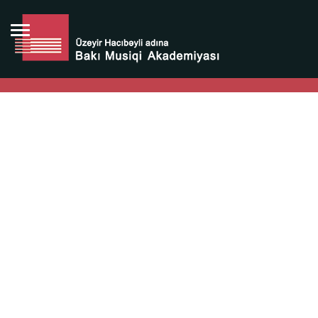
Bütün bunlara görə Üzeyir Hacıbəyovun yaradıcılığı
Azərbaycan xalqının milli sərvətidir.
Üzeyir Hacıbəyov şəxsiyyəti Azərbaycan xalqının iftixarı,
bizim milli iftixarımızdır.
Heydər Əliyev