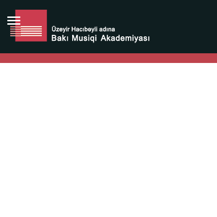
Bütün bunlara görə Üzeyir Hacıbəyovun yaradıcılığı
Azərbaycan xalqının milli sərvətidir.
Üzeyir Hacıbəyov şəxsiyyəti Azərbaycan xalqının iftixarı,
bizim milli iftixarımızdır.
Heydər Əliyev