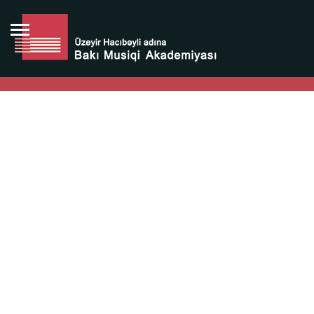
Bütün bunlara görə Üzeyir Hacıbəyovun yaradıcılığı
Azərbaycan xalqının milli sərvətidir.
Üzeyir Hacıbəyov şəxsiyyəti Azərbaycan xalqının iftixarı,
bizim milli iftixarımızdır.
Heydər Əliyev