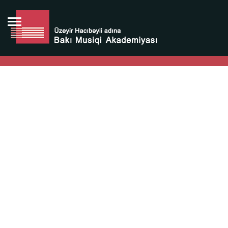
Bütün bunlara görə Üzeyir Hacıbəyovun yaradıcılığı
Azərbaycan xalqının milli sərvətidir.
Üzeyir Hacıbəyov şəxsiyyəti Azərbaycan xalqının iftixarı,
bizim milli iftixarımızdır.
Heydər Əliyev