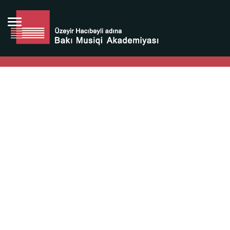
Bütün bunlara görə Üzeyir Hacıbəyovun yaradıcılığı
Azərbaycan xalqının milli sərvətidir.
Üzeyir Hacıbəyov şəxsiyyəti Azərbaycan xalqının iftixarı,
bizim milli iftixarımızdır.
Heydər Əliyev