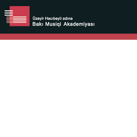
Bütün bunlara görə Üzeyir Hacıbəyovun yaradıcılığı
Azərbaycan xalqının milli sərvətidir.
Üzeyir Hacıbəyov şəxsiyyəti Azərbaycan xalqının iftixarı,
bizim milli iftixarımızdır.
Heydər Əliyev