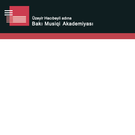
Bütün bunlara görə Üzeyir Hacıbəyovun yaradıcılığı
Azərbaycan xalqının milli sərvətidir.
Üzeyir Hacıbəyov şəxsiyyəti Azərbaycan xalqının iftixarı,
bizim milli iftixarımızdır.
Heydər Əliyev