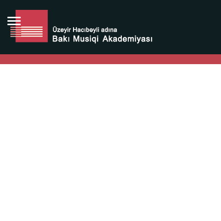
Bütün bunlara görə Üzeyir Hacıbəyovun yaradıcılığı
Azərbaycan xalqının milli sərvətidir.
Üzeyir Hacıbəyov şəxsiyyəti Azərbaycan xalqının iftixarı,
bizim milli iftixarımızdır.
Heydər Əliyev