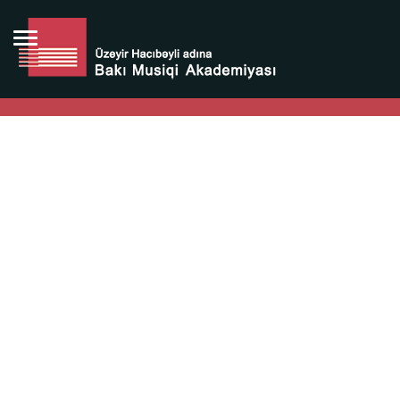
Bütün bunlara görə Üzeyir Hacıbəyovun yaradıcılığı
Azərbaycan xalqının milli sərvətidir.
Üzeyir Hacıbəyov şəxsiyyəti Azərbaycan xalqının iftixarı,
bizim milli iftixarımızdır.
Heydər Əliyev