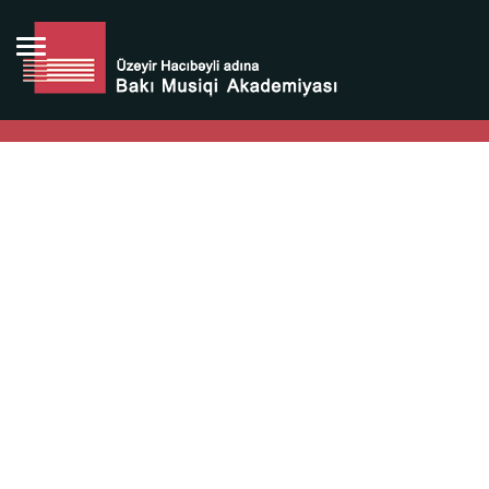
Bütün bunlara görə Üzeyir Hacıbəyovun yaradıcılığı
Azərbaycan xalqının milli sərvətidir.
Üzeyir Hacıbəyov şəxsiyyəti Azərbaycan xalqının iftixarı,
bizim milli iftixarımızdır.
Heydər Əliyev