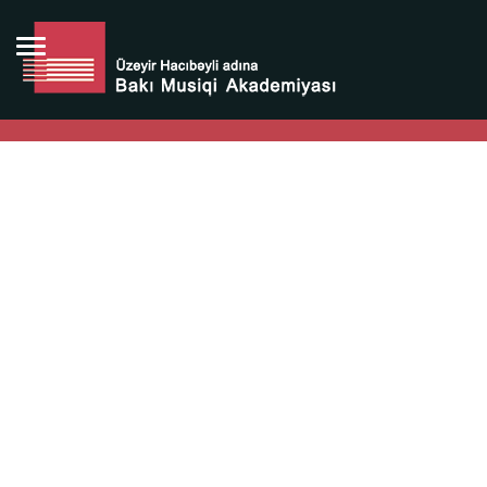
Bütün bunlara görə Üzeyir Hacıbəyovun yaradıcılığı
Azərbaycan xalqının milli sərvətidir.
Üzeyir Hacıbəyov şəxsiyyəti Azərbaycan xalqının iftixarı,
bizim milli iftixarımızdır.
Heydər Əliyev