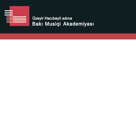
Bütün bunlara görə Üzeyir Hacıbəyovun yaradıcılığı
Azərbaycan xalqının milli sərvətidir.
Üzeyir Hacıbəyov şəxsiyyəti Azərbaycan xalqının iftixarı,
bizim milli iftixarımızdır.
Heydər Əliyev