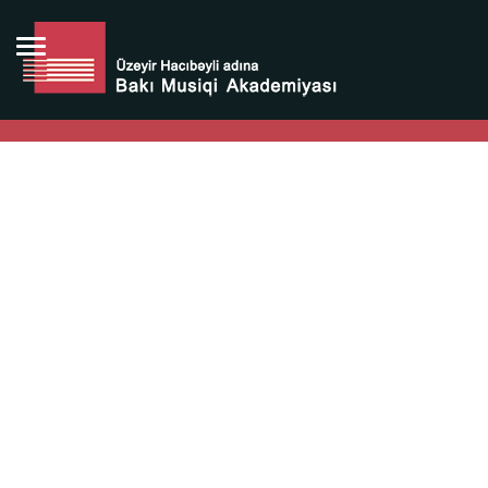
Bütün bunlara görə Üzeyir Hacıbəyovun yaradıcılığı
Azərbaycan xalqının milli sərvətidir.
Üzeyir Hacıbəyov şəxsiyyəti Azərbaycan xalqının iftixarı,
bizim milli iftixarımızdır.
Heydər Əliyev