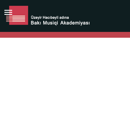
Bütün bunlara görə Üzeyir Hacıbəyovun yaradıcılığı
Azərbaycan xalqının milli sərvətidir.
Üzeyir Hacıbəyov şəxsiyyəti Azərbaycan xalqının iftixarı,
bizim milli iftixarımızdır.
Heydər Əliyev