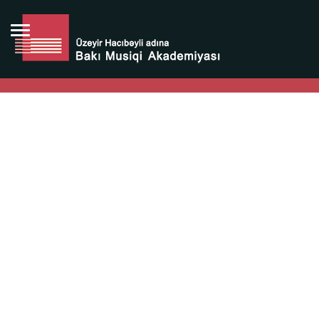
Bütün bunlara görə Üzeyir Hacıbəyovun yaradıcılığı
Azərbaycan xalqının milli sərvətidir.
Üzeyir Hacıbəyov şəxsiyyəti Azərbaycan xalqının iftixarı,
bizim milli iftixarımızdır.
Heydər Əliyev