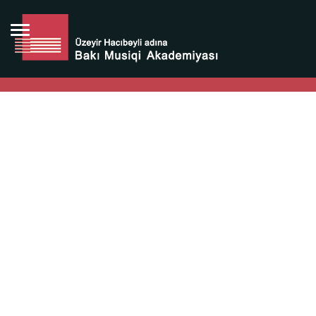
Bütün bunlara görə Üzeyir Hacıbəyovun yaradıcılığı
Azərbaycan xalqının milli sərvətidir.
Üzeyir Hacıbəyov şəxsiyyəti Azərbaycan xalqının iftixarı,
bizim milli iftixarımızdır.
Heydər Əliyev