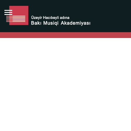
Bütün bunlara görə Üzeyir Hacıbəyovun yaradıcılığı
Azərbaycan xalqının milli sərvətidir.
Üzeyir Hacıbəyov şəxsiyyəti Azərbaycan xalqının iftixarı,
bizim milli iftixarımızdır.
Heydər Əliyev