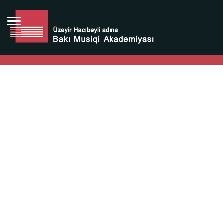
Bütün bunlara görə Üzeyir Hacıbəyovun yaradıcılığı
Azərbaycan xalqının milli sərvətidir.
Üzeyir Hacıbəyov şəxsiyyəti Azərbaycan xalqının iftixarı,
bizim milli iftixarımızdır.
Heydər Əliyev