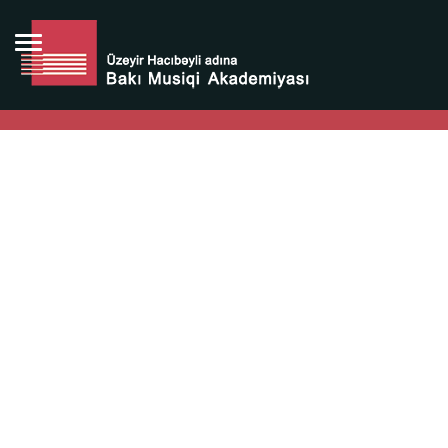
Bütün bunlara görə Üzeyir Hacıbəyovun yaradıcılığı
Azərbaycan xalqının milli sərvətidir.
Üzeyir Hacıbəyov şəxsiyyəti Azərbaycan xalqının iftixarı,
bizim milli iftixarımızdır.
Heydər Əliyev