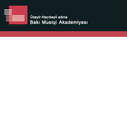
Bütün bunlara görə Üzeyir Hacıbəyovun yaradıcılığı
Azərbaycan xalqının milli sərvətidir.
Üzeyir Hacıbəyov şəxsiyyəti Azərbaycan xalqının iftixarı,
bizim milli iftixarımızdır.
Heydər Əliyev