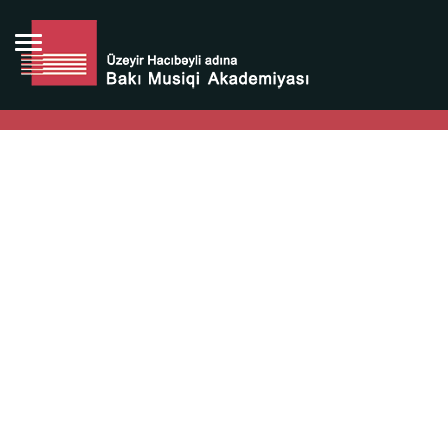
Bütün bunlara görə Üzeyir Hacıbəyovun yaradıcılığı
Azərbaycan xalqının milli sərvətidir.
Üzeyir Hacıbəyov şəxsiyyəti Azərbaycan xalqının iftixarı,
bizim milli iftixarımızdır.
Heydər Əliyev