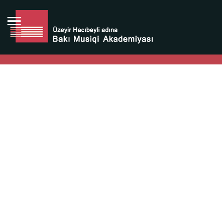
Bütün bunlara görə Üzeyir Hacıbəyovun yaradıcılığı
Azərbaycan xalqının milli sərvətidir.
Üzeyir Hacıbəyov şəxsiyyəti Azərbaycan xalqının iftixarı,
bizim milli iftixarımızdır.
Heydər Əliyev