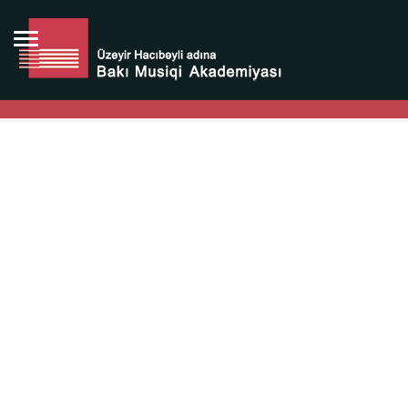
Bütün bunlara görə Üzeyir Hacıbəyovun yaradıcılığı
Azərbaycan xalqının milli sərvətidir.
Üzeyir Hacıbəyov şəxsiyyəti Azərbaycan xalqının iftixarı,
bizim milli iftixarımızdır.
Heydər Əliyev