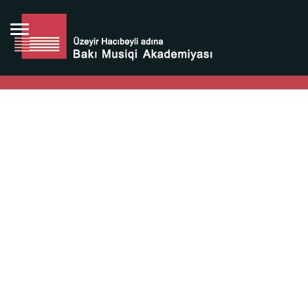
Bütün bunlara görə Üzeyir Hacıbəyovun yaradıcılığı
Azərbaycan xalqının milli sərvətidir.
Üzeyir Hacıbəyov şəxsiyyəti Azərbaycan xalqının iftixarı,
bizim milli iftixarımızdır.
Heydər Əliyev