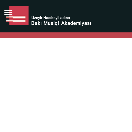
Bütün bunlara görə Üzeyir Hacıbəyovun yaradıcılığı
Azərbaycan xalqının milli sərvətidir.
Üzeyir Hacıbəyov şəxsiyyəti Azərbaycan xalqının iftixarı,
bizim milli iftixarımızdır.
Heydər Əliyev