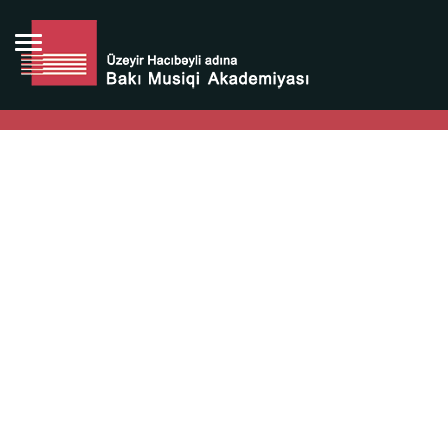
Bütün bunlara görə Üzeyir Hacıbəyovun yaradıcılığı
Azərbaycan xalqının milli sərvətidir.
Üzeyir Hacıbəyov şəxsiyyəti Azərbaycan xalqının iftixarı,
bizim milli iftixarımızdır.
Heydər Əliyev